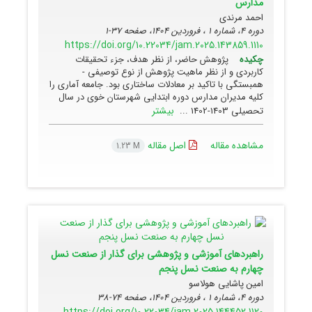
مدارس
احمد مرندی
دوره 4، شماره 1 ، فروردین 1404، صفحه
37-1
https://doi.org/10.22034/jam.2025.143859.1110
چکیده
پژوهش حاضر، از نظر هدف، جزء تحقیقات
کاربردی و از نظر ماهیت پژوهش از نوع توصیفی -
همبستگی با تاکید بر معادلات ساختاری بود. جامعه آماری را
کلیه مدیران مدارس دوره ابتدایی شهرستان خوی در سال
بیشتر
تحصیلی 1403-1402 ...
مشاهده مقاله
اصل مقاله
1.23 M
راهبردهای آموزشی و پژوهشی برای گذار از صنعت نسل
چهارم به صنعت نسل پنجم
امین پاشایی هولاسو
دوره 4، شماره 1 ، فروردین 1404، صفحه
74-38
https://doi.org/10.22034/jam.2025.144452.1120