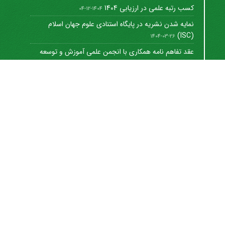
کسب رتبه علمی در ارزیابی 1404
1404-12-04
نمایه شدن نشریه در پایگاه استنادی علوم جهان اسلام
(ISC)
1404-03-26
عقد تفاهم نامه همکاری با انجمن علمی آموزش و توسعه
منابع ...
1402-12-01
Journal of University Management
©
2021 by
https://uok.ac.ir/en/
is licensed under
CC
BY-NC 4.0
شاپا الکترونیکی: 8712-3041
اشتراک خبرنامه
برای دریافت اخبار و اطلاعیه های مهم نشریه در خبرنامه
نشریه مشترک شوید.