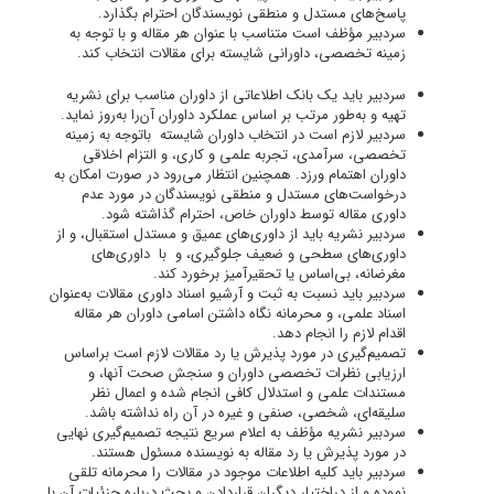
پاسخ‌های مستدل و منطقی نویسندگان احترام بگذارد.
سردبیر مؤظف است متناسب با عنوان هر مقاله و با توجه به
زمینه تخصصی، داورانی شایسته برای مقالات انتخاب کند.
سردبیر باید یک بانک اطلاعاتی از داوران مناسب برای نشریه
تهیه و به‌طور مرتب بر اساس عملکرد داوران آن‌را به‌روز نماید.
سردبیر لازم است در انتخاب داوران شایسته باتوجه به زمینه
تخصصی، سرآمدی، تجربه علمی و کاری، و التزام اخلاقی
داوران اهتمام ورزد. همچنین انتظار می‌رود در صورت امکان به
درخواست‌های مستدل و منطقی نویسندگان در مورد عدم
داوری مقاله توسط داوران خاص، احترام گذاشته شود.
سردبیر نشریه باید از داوری‌های عمیق و مستدل استقبال، و از
داوری‌های سطحی و ضعیف جلوگیری، و با داوری‌های
مغرضانه، بی‌اساس یا تحقیرآمیز برخورد کند.
سردبیر باید نسبت به ثبت و آرشیو اسناد داوری مقالات به‌عنوان
اسناد علمی، و محرمانه نگاه داشتن اسامی داوران هر مقاله
اقدام لازم را انجام دهد.
تصمیم‌گیری در مورد پذیرش یا رد مقالات لازم است براساس
ارزیابی نظرات تخصصی داوران و سنجش صحت آنها، و
مستندات علمی و استدلال کافی انجام شده و اعمال ‌نظر
سلیقه‌ای، شخصی، صنفی و غیره در آن راه نداشته باشد.
سردبیر نشریه مؤظف به اعلام سریع نتیجه تصمیم‌گیری نهایی
در مورد پذیرش یا رد مقاله به نویسنده مسئول هستند.
سردبیر باید کلیه اطلاعات موجود در مقالات را محرمانه تلقی
نموده و از دراختیار دیگران قراردادن و بحث درباره جزئیات آن با