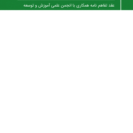
عقد تفاهم نامه همکاری با انجمن علمی آموزش و توسعه
منابع ...
1402-12-01
Journal of University Management
©
2021 by
https://uok.ac.ir/en/
is licensed under
CC
BY-NC 4.0
شاپا الکترونیکی: 8712-3041
اشتراک خبرنامه
برای دریافت اخبار و اطلاعیه های مهم نشریه در خبرنامه
نشریه مشترک شوید.
اشتراک