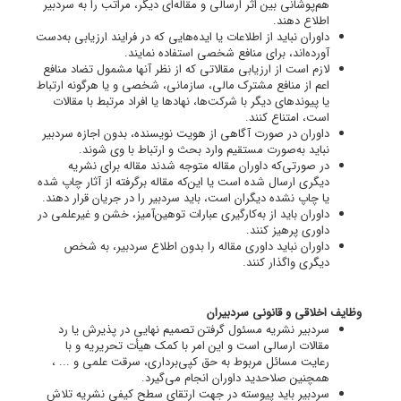
هم‌پوشانی بین اثر ارسالی و مقاله‌ای دیگر، مراتب را به سردبیر
اطلاع دهند.
داوران نباید از اطلاعات یا ایده‌هایی که در فرایند ارزیابی به‌دست
آورده‌اند، برای منافع شخصی استفاده نمایند.
لازم است از ارزیابی مقالاتی که از نظر آنها مشمول تضاد منافع
اعم از منافع مشترک مالی، سازمانی، شخصی و یا هرگونه ارتباط
یا پیوندهای دیگر با شرکت‌ها، نهادها یا افراد مرتبط با مقالات
است، امتناع کنند.
داوران در صورت آگاهی از هویت نویسنده، بدون اجازه سردبیر
نباید به‌صورت مستقیم وارد بحث و ارتباط با وی شوند.
در صورتی‌که داوران مقاله متوجه شدند مقاله برای نشریه
دیگری ارسال شده است یا این‌که مقاله برگرفته از آثار چاپ شده
یا چاپ نشده دیگران است، باید سردبیر را در جریان قرار دهند.
داوران باید از به‌کارگیری عبارات توهین‌آمیز، خشن و غیرعلمی در
داوری پرهیز کنند.
داوران نباید داوری مقاله را بدون اطلاع سردبیر، به شخص
دیگری واگذار کنند.
وظایف اخلاقی و قانونی سردبیران
سردبیر نشریه مسئول گرفتن تصمیم نهایی در پذیرش یا رد
مقالات ارسالی است و این امر با کمک هیأت تحریریه و با
رعایت مسائل مربوط به حق کپی‌برداری، سرقت علمی و ... ،
همچنین صلاحدید داوران انجام می‌گیرد.
سردبیر باید پیوسته در جهت ارتقای سطح کیفی نشریه تلاش