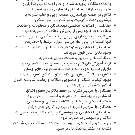
یا حذف مقالات پذیرفته شده، و حل اختلاف بین شاکیان و
متهمین به «رفتار غیراخلاقی انتشاراتی و پژوهشی».
تلاش در جهت ویراستاری، صفحه‌آرایی و چاپ نشریه با
بیشترین دقت و کیفیت و در کمترین زمان ممکن
حفاظت از اطلاعات شخصی نویسندگان و محتویات و جزئیات
مقالات به‌جز آنچه پس از پذیرش مقالات در نشریه چاپ
می‌شود، در حین داوری و پس از تصمیم‌گیری در مورد مقالات.
تنها استثنا در این رابطه بررسی موارد مرتبط با «رفتارهای
غیراخلاقی انتشاراتی وپژوهشی» توسط نویسندگان، در صورت
وجود دلایل قابل قبول می‌باشد.
حفظ استقلال سردبیر و هیئت تحریریه نشریه
ارائه آموزش‌های لازم به سردبیر، اعضای هیئت تحریریه و
داوران نشریه جهت انجام شایسته مسئولیت‌های ایشان
تلاش در ارائه آموزش‌های لازم به نویسندگان نشریه، جهت
بهبود کیفیت شکلی و محتوایی مقالات و رعایت شایسته اصول
اخلاق انتشاراتی و پژوهشی
همکاری با سردبیر نشریه در حفظ بالاترین سطح اخلاق
انتشاراتی و پژوهشی در نشریه و اطمینان از عاری بودن
محتویات نشریه از خطا و اشتباهات شکلی و محتوایی
همکاری با سردبیر نشریه در بررسی گزارش‌های «رفتار
غیراخلاقی انتشاراتی و پژوهشی» و ارائه مشاوره تخصصی به
شاکیان و متهمین در صورت لزوم
بررسی درخواست‌های مربوط به استفاده از مطالب چاپ شده در
نشریه در انتشارت دیگر با ذکر منبع.