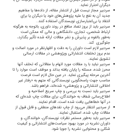
دیگران احتراز نماید.
سردبیر مجاز نیست قبل از انتشار مقاله، از داده‌ها یا مفاهیم
جدید آن به نفع یا علیه پژوهش‌های خود یا دیگران یا برای
انتقاد یا بی‌اعتبارسازی نویسندگان استفاده کنند..
سردبیر باید از بروز تضاد منافع در روند داوری، باتوجه به هرگونه
ارتباط شخصی، تجاری، دانشگاهی و مالی که ممکن است
به‌طور بالقوه بر پذیرش و نشر مقالات ارائه شده تأثیر بگذارد،
جلوگیری کند.
سردبیر لازم است داوران را به دقت و اظهارنظر در مورد اصالت و
عدم بروز تخلفات انتشاراتی وپژوهشی در مقالات ارسالی
تشویق نمایند.
سردبیر نباید با رد مقالات مورد اتهام یا مقالاتی که تخلف آنها
محرز شده، مسئله را پایان یافته بداند و موظف است موارد را تا
آخرین مرحله پیگیری نماید. در عین حال لازم است فرصت
مناسب جهت پاسخگویی نویسندگانی که متهم به «رفتار غیر
اخلاقی انتشاراتی و پژوهشی» شده‌اند، فراهم باشد.
سردبیر باید نسبت به بررسی و چاپ سریع اصلاحیه و
اطلاع‌رسانی شفاف به خوانندگان، برای مقالات چاپ شده‌ای که
در آنها خطاهایی یافت شده است، اقدام نمایند.
از سردبیر انتظار می‌رود از چاپ نقدهای منطقی و قابل قبول از
مقالات چاپ شده، استقبال نمایند.
سردبیر باید به‌طور مستمر نظرات نویسندگان، خوانندگان، و
داوران نشریه در مورد بهبود سیاست‌های انتشاراتی و کیفیت
شکلی و محتوایی نشریه را جویا شود.