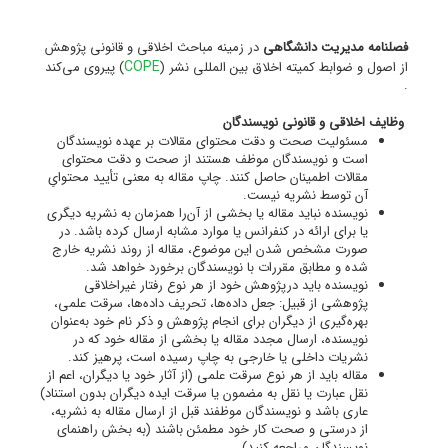
فصلنامه مدیریت دانشگاهی
در زمینه مباحث اخلاقی و قانونی پژوهش
COPE
از اصول و ضوابط کمیته اخلاق بین المللی نشر (
) پیروی می‌کند
.
وظایف اخلاقی و قانونی نویسندگان
مسئولیت صحت و دقت محتوای مقالات بر عهده نویسندگان
است و نویسندگان موظف هستند از صحت و دقت محتوای
مقالات اطمینان حاصل کنند. چاپ مقاله به معنی تأیید محتوایِ
آن توسط نشریه نیست.
نویسنده نباید مقاله یا بخشی از آن‌را همزمان به نشریه دیگری
یا برای ارائه در کنفرانس یا موارد مشابه ارسال کرده باشد. در
صورت مشخص شدن این موضوع، مقاله از روند نشریه خارج
شده و مطابق مقررات با نویسندگان برخورد خواهد شد.
نویسنده باید درپژوهش خود از هر نوع رفتار غیراخلاقی
پژوهشی از قبیل: جعل داده‌ها، تحریف داده‌ها، سرقت علمی،
بهره‌گیری از دیگران برای انجام پژوهش و ذکر نام خود به‌عنوان
نویسنده، ارسال مجدد مقاله یا بخشی از مقاله خود که در
نشریات داخلی یا خارجی به چاپ رسیده است، پرهیز کند.
مقاله باید از هر نوع سرقت علمی (از آثار خود یا دیگران، اعم از
نقل عبارت یا نقل به مضمون یا سرقت ایده دیگران بدون استناد)
عاری باشد و نویسندگان موظفند قبل از ارسال مقاله به نشریه،
از درستی و صحت کار خود مطمئن باشند (به بخش راهنمای
نویسندگان مراجعه کنید).