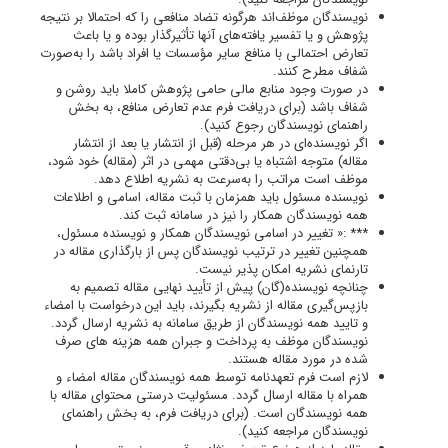
نویسندگان موظف‌اند هرگونه تضاد منافعی را که احتمالا بر نتیجه
پژوهش و یا تفسیر یافته‌های آنها تأثیرگذار بوده و یا باعث
تعارض احتمالی با منافع سایر مؤسسات یا افراد باشد را به‌صورت
شفاف مطرح کنند.
در صورت وجود منابع مالی حامی پژوهش کاملا باید روشن و
شفاف باشد (برای دریافت فرم عدم تعارض منافع، به بخش
راهنمای نویسندگان رجوع کنید).
اگر نویسنده‌ای در هر مرحله (قبل از انتشار یا بعد از انتشار
مقاله) متوجه اشتباه یا بی‌دقتی مهمی در اثر (مقاله) خود شود،
موظف است مراتب را به‌سرعت به نشریه اطلاع دهد.
نویسنده مسئول باید همزمان با ثبت مقاله، اسامی و اطلاعات
همه نویسندگان همکار را نیز در سامانه ثبت کند.
*** :« تغییر در اسامی نویسندگان همکار و نویسنده مسئول،
همچنین تغییر در ترتیب نویسندگان پس از بارگذاری مقاله در
تارنمای نشریه امکان پذیر نیست.
چنانچه نویسنده(گان) پیش از تأیید نهایی مقاله تصمیم به
بازپس‌گیری مقاله از نشریه بگیرند، باید این درخواست با امضاء
و تایید همه نویسندگان از طریق سامانه به نشریه ارسال گردد.
نویسندگان موظف به پرداخت و جبران همه هزینه های صرف
شده در مورد مقاله هستند.
لازم است فرم تعهدنامه توسط همه نویسندگان مقاله امضاء و
همراه با مقاله ارسال گردد. مسئولیت درستی محتوای مقاله با
همه نویسندگان است. (برای دریافت فرم، به بخش راهنمای
نویسندگان مراجعه کنید).