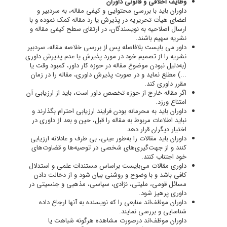
وظایف اخلاقی و قانونی داوران
داوران باید با بررسی محتوایی و کیفی مقاله، به سردبیر و
اعضای هیأت تحریریه در پذیرش یا رد مقاله کمک نموده و با
ارسال اصلاحیه به نویسندگان، در ارتقای سطح کیفی مقاله و
نشریه سهیم ‌باشند.
داور می بایست بلافاصله پس از بررسی خلاصه مقاله، سردبیر
نشریه را از تصمیم خود در مورد پذیرش یا عدم پذیرش داوری
(به‌دلیل نبودن موضوع مقاله در حوزه کار داور، کمبود وقت یا
...) مطلع نماید و در صورت پذیرش داوری، مقاله را در زمان
مقرر داوری کند.
اگر مقاله خارج از حوزه تخصص داور است، باید از ارزیابی آن
امتناع ورزد.
داوران باید به محرمانه بودن فرایند ارزیابی احترام بگذارند و
نباید اطلاعات مربوط به مقاله را قبل، حین و بعد از داوری در
اختیار دیگران قرار دهد.
داوران باید مقالات را به‌طور عینی، بی طرف و عادلانه ارزیابی
کنند و از جهت‌گیری‌های شخصی در توصیه‌ها و قضاوت‌های
خود اجتناب کنند.
داوری مقالات می‌بایست براساس مستندات علمی و استدلال
کافی باشد و با وضوح و روشنی بیان شود و از دخالت دادن
مسائل قومی، ملیتی، نژادی، سیاسی، مذهبی و جنسیتی در
داوری پرهیز شود.
داوران موظف‌اند منابعی را که نویسنده به آنها ارجاع داده
شناسایی و بررسی نمایند.
داوران موظف‌اند درصورت مشاهده هرگونه شباهت یا