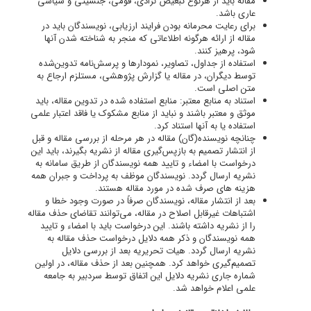
مقاله باید از هرنوع تبعیض نژادی، قومی، جنسیتی و سیاسی
عاری باشد.
برای رعایت محرمانه بودن فرایند ارزیابی، نویسندگان باید در
مقاله از ارائه هرگونه اطلاعاتی که منجر به شناخته شدن آنها
شود، پرهیز کنند.
استفاده از جداول، تصاویر، نمودارها و پرسش‌نامه تدوین‌شده
توسط دیگران، در مقاله یا گزارش پژوهشی، مستلزم ارجاع به
متن اصلی است.
استناد به منابع معتبر: منابع استفاده شده در تدوین مقاله، باید
موثق و معتبر باشند و نباید از منابع مشکوک یا فاقد اعتبار علمی
استفاده یا به آنها استناد کرد.
چنانچه نویسنده(گان) مقاله‌ در هر مرحله از بررسی مقاله و قبل
از انتشار تصمیم به بازپس‌گیری مقاله از نشریه بگیرند، باید این
درخواست با امضاء و تایید همه نویسندگان از طریق سامانه به
نشریه ارسال گردد. نویسندگان موظف به پرداخت و جبران همه
هزینه های صرف شده در مورد مقاله هستند.
بعد از انتشار مقاله، نویسندگان صرفاً در صورت وجود خطا و
اشتباهات غیرقابل اصلاح در مقاله، می‌توانند تقاضای حذف مقاله
را از نشریه داشته باشند. این درخواست باید با امضاء و تایید
همه نویسندگان و ذکر همه دلایل درخواست حذف مقاله به
نشریه ارسال گردد. هیات تحریریه بعد از بررسی دلایل
تصمیم‌گیری خواهد کرد. همچنین بعد از حذف مقاله، در اولین
شماره جاری نشریه دلایل این اتفاق توسط سردبیر به جامعه
علمی اعلام خواهد شد.