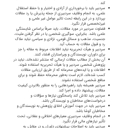
کند .
سردبیر باید با برخورداری از آزادی و اختیار و با حفظ استقلال
علمی، به انجام وظایف سردبیری از جمله پذیرش یا رد مقالات
بپردازد و در این رابطه تحت تاثیر عوامل غیر علمی و
غیرتخصصی قرار نگیرد.
قضاوت سردبیر در مورد مقالات، باید صرفاً براساس شایستگی
علمی باشد. بنابراین، سوگیری شخصی یا در نظر گرفتن ملیت،
جنسیت، مذهب و مسائل قومی، نژادی و سیاسی نباید ملاک
رد و قبول مقالات به حساب ‌آید.
سردبیر و هیأت تحریریه نباید اطلاعات مربوط به مقاله را جز
برای داوران، نویسندگان و ویراستاران افشاء کنند.
آن بخش از مطالب مقالات ارسالی که منتشر نشده‌اند، نباید در
پژوهش شخصی سردبیر و یا هیأت تحریریه استفاده شوند.
اطلاعات و یا ایده‌های محرمانه که از طریق ارزیابی مقالات
کسب شده‌اند، لازم است به‌طور محرمانه حفظ شوند و برای
منافع شخصی استفاده نشوند.
سردبیر همیشه باید راهبرد‌هایی را به منظور بالابردن کیفیت
مقالات، پیشنهاد داده و اجرا کند.
سردبیر باید تلاش کند پاسخگوی نیازها و سؤالات و
درخواست‌های مخاطبان و نویسندگان باشد.
سردبیر باید در جهت آموزش اخلاق پژوهش به نویسندگان و
مخاطبان کوشا باشد.
در انجام وظایف سردبیری معیارهای اخلاقی و عقلانی، تحت
تأثیر نیازهای مالی قرار نگیرد.
سردبیر باید به اصلاحات پیشنهادی داوران و در مقابل، به