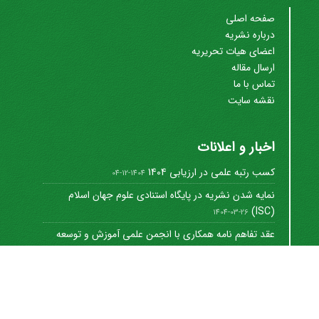
صفحه اصلی
درباره نشریه
اعضای هیات تحریریه
ارسال مقاله
تماس با ما
نقشه سایت
اخبار و اعلانات
کسب رتبه علمی در ارزیابی 1404
1404-12-04
نمایه شدن نشریه در پایگاه استنادی علوم جهان اسلام
(ISC)
1404-03-26
عقد تفاهم نامه همکاری با انجمن علمی آموزش و توسعه
منابع ...
1402-12-01
Journal of University Management
©
2021 by
https://uok.ac.ir/en/
is licensed under
CC