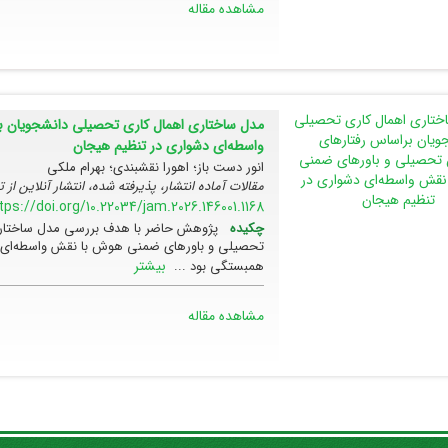
مشاهده مقاله
مدل ساختاری اهمال کاری تحصیلی دانشجویان 
واسطه‌ای دشواری در تنظیم هیجان
انور دست باز؛ اهورا نقشبندی؛ بهرام ملکی
مقالات آماده انتشار، پذیرفته شده، انتشار آنلاین از 
tps://doi.org/10.22034/jam.2026.146001.1168
چکیده
پژوهش حاضر با هدف بررسی مدل ساختاری
تحصیلی و باورهای ضمنی هوش با نقش واسطه‌ای د
بیشتر
همبستگی بود ...
مشاهده مقاله