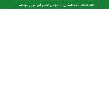
عقد تفاهم نامه همکاری با انجمن علمی آموزش و توسعه
منابع ...
1402-12-01
Journal of University Management
©
2021 by
https://uok.ac.ir/en/
is licensed under
CC
BY-NC 4.0
شاپا الکترونیکی: 8712-3041
اشتراک خبرنامه
برای دریافت اخبار و اطلاعیه های مهم نشریه در خبرنامه
نشریه مشترک شوید.
اشتراک