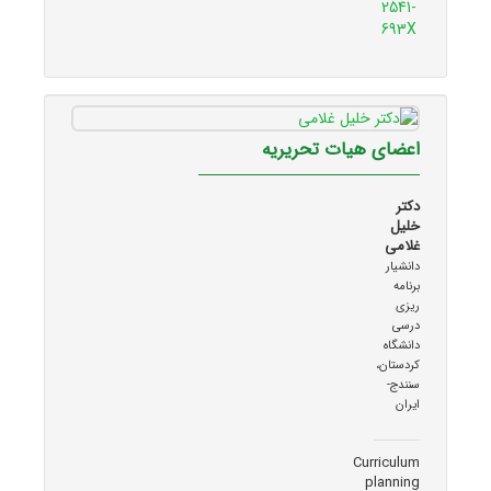
2541-
693X
اعضای هیات تحریریه
دکتر
خلیل
غلامی
دانشیار
برنامه
ریزی
درسی
دانشگاه
کردستان،
سنندج-
ایران
Curriculum
planning