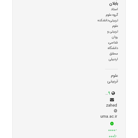
بابلان
استاد
گروه علوم
تربیتی،دانشکده
علوم
تربیتی و
روان
شناسی،
دانشگاه
محقق
اردبیلی
علوم
تربیتی
academics.uma.ac.ir/profiles?id=559
zahed
uma.ac.ir
0000-
0001-