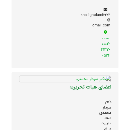
khalilgholami1972
gmail.com
0000-
0002-
4132-
0524
اعضای هیات تحریریه
دکتر
سردار
محمدی
استاد
مدیریت
ورزشی