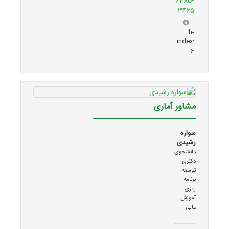
6485-
3465
h-
index:
6
مشاور آماری
سواره
رشیدی
دانشجوی
دکتری
توسعه
برنامه
ریزی
آموزش
عالی