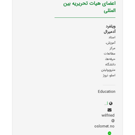
اعضای هیات تحریریه بین
المللی
ویلفرد
آدمیرال
استاد
آموزش،
مرکز
مطالعات
حرفه‌ها،
دانشگاه
متروپولیتن
اسلو، نروژ
Education
sites.google.com/site/wilfriedadmiraal
wilfried
oslomet.no