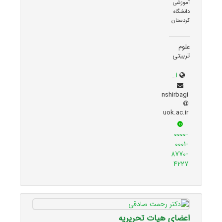
آموزشی
دانشگاه
کردستان
علوم
تربیتی
research.uok.ac.ir/~nshirbagi/
nshirbagi
uok.ac.ir
0000-
0001-
8770-
4227
اعضای هیات تحریریه