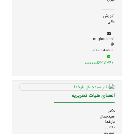
آموزش
عالی
m.ghoraishi
alzahra.ac.ir
000000016210134x
اعضای هیات تحریریه
دکتر
سیدجمال
بارخدا
دانشیار
مدیریت