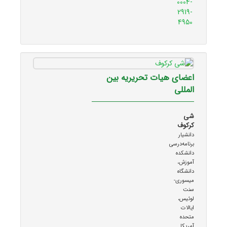
0004-
2919-
4950
اعضای هیات تحریریه بین
المللی
شی
کرکوف
دانشیار
برنامه‌درسی
دانشکده
آموزش،
دانشگاه
میسوری-
سنت
لوئیس،
ایالات
متحده
آمریکا