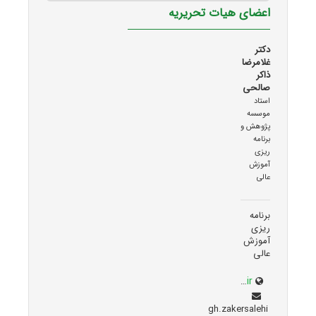
اعضای هیات تحریریه
دکتر
غلامرضا
ذاکر
صالحی
استاد
موسسه
پژوهش و
برنامه
ریزی
آموزش
عالی
برنامه
ریزی
آموزش
عالی
g-zakersalehi.ir
gh.zakersalehi