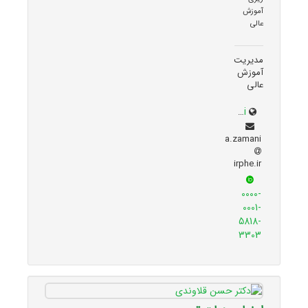
آموزش
عالی
مدیریت
آموزش
عالی
irphe.ac.ir/content/1066/Dr-Zamani
a.zamani
irphe.ir
0000-
0001-
5818-
3303