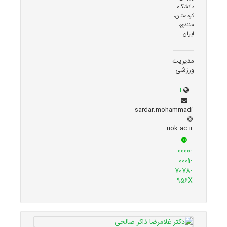
دانشگاه
کردستان،
سنندج،
ایران
مدیریت
ورزشی
uok.ac.ir/~sardar.mohammadi
sardar.mohammadi
uok.ac.ir
0000-
0001-
7078-
956X