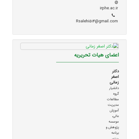
irphe.ac.ir
Rsalehi514@gmail.com
اعضای هیات تحریریه
دکتر
اصغر
زمانی
دانشیار
گروه
مطالعات
مدیریت
آموزش
عالی،
موسسه
پژوهش و
برنامه
ریزی