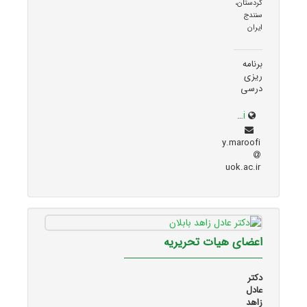
کردستان،
سنندج
ایران
برنامه
ریزی
درسی
uok.ac.ir/~y.maroofi
y.maroofi
uok.ac.ir
اعضای هیات تحریریه
دکتر
عادل
زاهد