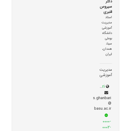
دکتر
سیروس
قنبری
استاد
مدیریت
آموزشی
دانشگاه
بوعلی
سینا،
همدان،
ایران
مدیریت
آموزشی
ltr.basu.ac.ir/~s.ghanbari
s.ghanbari
basu.ac.ir
0000-
0002-