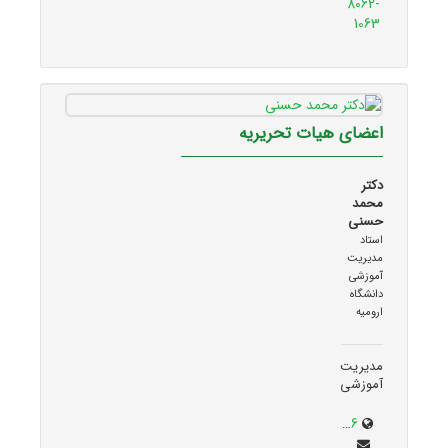
8062-
1063
اعضای هیات تحریریه
دکتر
محمد
حسنی
استاد
مدیریت
آموزشی
دانشگاه
ارومیه
مدیریت
آموزشی
adabiat.urmia.ac.ir/node/686