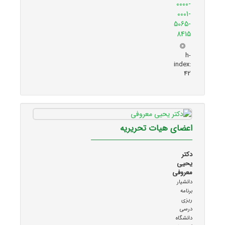
0000-
0001-
5065-
8415
h-
index:
42
اعضای هیات تحریریه
دکتر
یحیی
معروفی
دانشیار
برنامه
ریزی
درسی
دانشگاه