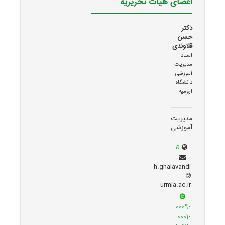
اعضای هیات تحریریه
دکتر
حسن
قلاوندی
استاد
مدیریت
آموزشی
دانشگاه
ارومیه
مدیریت
آموزشی
facultystaff.urmia.ac.ir/Site/CV.aspx?STID=55&Ln=fa
h.ghalavandi
urmia.ac.ir
0009-
0001-