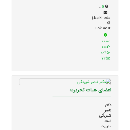
research.uok.ac.ir/~jbarkhoda/
j.barkhoda
uok.ac.ir
0000-
0002-
0695-
7255
اعضای هیات تحریریه
دکتر
ناصر
شیربگی
استاد
مدیریت