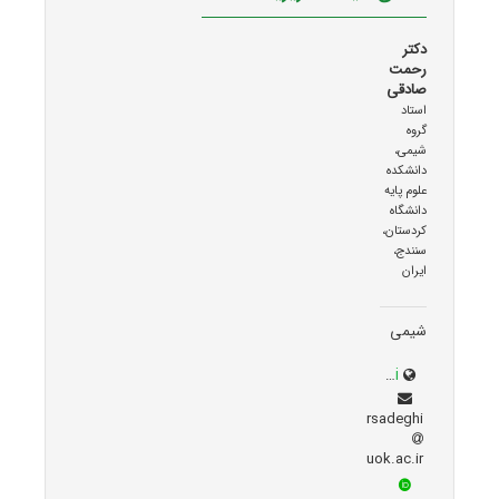
دکتر
رحمت
صادقی
استاد
گروه
شیمی،
دانشکده
علوم پایه
دانشگاه
کردستان،
سنندج،
ایران
شیمی
sci.uok.ac.ir/~rsadeghi
rsadeghi
uok.ac.ir