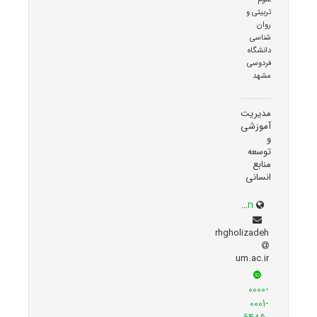
تربیتی و
روان
شناسی
دانشگاه
فردوسی
مشهد
مدیریت
آموزشی
و
توسعه
منابع
انسانی
prof.um.ac.ir/rezvan
rhgholizadeh
um.ac.ir
0000-
0001-