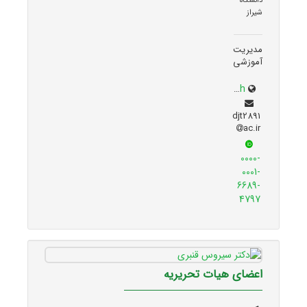
دانشگاه
شیراز
مدیریت
آموزشی
edp.shirazu.ac.ir/~torkzadeh
djt2891
ac.ir
0000-
0001-
6689-
4797
اعضای هیات تحریریه