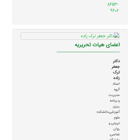
8653-
9602
اعضای هیات تحریریه
دکتر
جعفر
ترک
زاده
استاد
گروه
مدیریت
و برنامه
ریزی
آموزشی،دانشکده
علوم
تربیتی و
روان
شناسی،