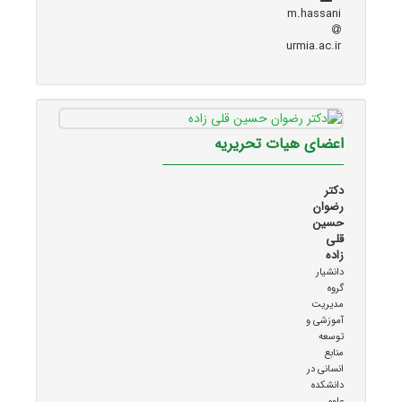
m.hassani
urmia.ac.ir
اعضای هیات تحریریه
دکتر
رضوان
حسین
قلی
زاده
دانشیار
گروه
مدیریت
آموزشی و
توسعه
منابع
انسانی در
دانشکده
علوم