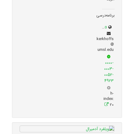
برنامه‌درسی
scholar.google.com/citations?user=N3seO0EAAAAJ&hl=en&oi=ao
kerkhoffs
umsl.edu
0000-
0003-
0052-
4923
h-
index:
20