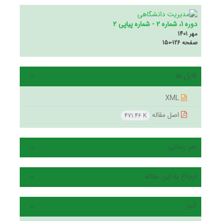
دوره 1، شماره 2 - شماره پیاپی 2
مهر 1401
صفحه
150-126
فایل ها
XML
اصل مقاله
471.46 K
هم رسانی
ارجاع به این مقاله
آمار