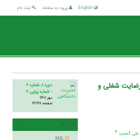
English
ورود به سامانه
ثبت نام
 رضایت شغلی و
دوره 1، شماره 2
- شماره پیاپی 2
مهر 1401
صفحه
72-48
فایل ها
4
علی گشمرد
XML