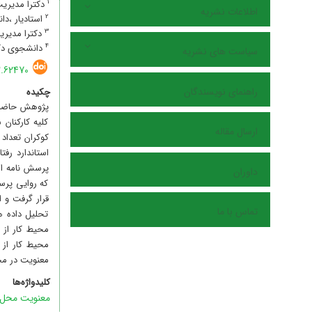
1
دکترا مدیریت
اطلاعات نشریه
2
استادیار ،دا
3
دکترا مدیریت
4
دانشجوی دکتر
سیاست های نشریه
2.62470
راهنمای نویسندگان
چکیده
پژوهش حاضر ا
ارسال مقاله
داوران
که روایی پرس
تماس با ما
تحلیل داده ه
معنویت در محیط
کلیدواژه‌ها
معنویت محل 