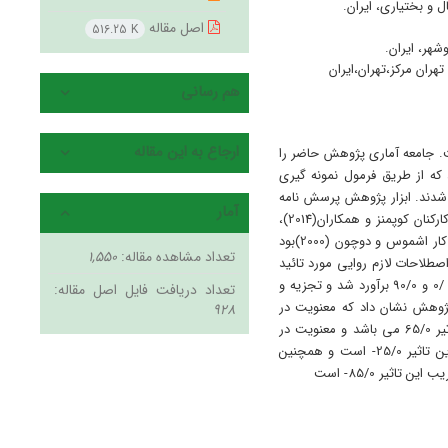
 و بختیاری، ایران.
اصل مقاله
516.25 K
شهر، ایران.
هران مرکز،تهران،ایران
هم رسانی
ارجاع به این مقاله
. جامعه آماری پژوهش حاضر را
حد اصفهان(خوراسگان) به تعداد660 نفر تشکیل دادند که از طریق فرمول نمونه گیری
تخاب شدند. ابزار پژوهش پرسش نامه
آمار
استاندارد رفتار های انحرافی در محیط کار رابینسون و بنت (2000(، پرسش نامه استاندارد عملکرد کارکنان کوپمنز و همکاران(2014)،
پرسش نامه استاندارد رضایت شغلی ویس و همکاران (1967)و پرسشنامه استاندارد معنویت محیط کار اشموس و دوچون (2000)بود
تعداد مشاهده مقاله:
1,550
طلاحات لازم روایی مورد تائید
قرار گرفت و از سوی دیگرپایایی پرسش نامه ها با روش آلفای کرونباخ به ترتیب 88/0 ، 90/0 ، 88 /0 و 90/0 برآورد شد و تجزیه و
تعداد دریافت فایل اصل مقاله:
ژوهش نشان داد که معنویت در
928
محیط کار از طریق رضایت شغلی بر عملکرد کارکنان تاثیر مثبت و معناداری دارد که ضریب این تاثیر 65/0 می باشد و معنویت در
محیط کار از طریق رفتار های انحرافی بر عملکرد کارکنان تاثیر منفی و معناداری دارد که ضریب این تاثیر 25/0- است و همچنین
اثیر 85/0- است