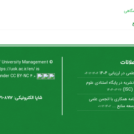
گاهی
علانات
f University Management
©
tps://uok.ac.ir/en/
is
ی در ارزیابی 1404
1404-12-04
under
CC BY-NC 4.0
شریه در پایگاه استنادی علوم
I)
1404-03-26
شاپا الکترونیکی: 8712-3041
امه همکاری با انجمن علمی
عه منابع ...
1402-12-01