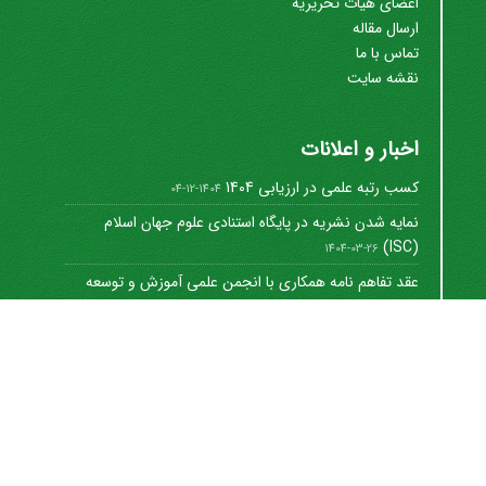
اعضای هیات تحریریه
ارسال مقاله
تماس با ما
نقشه سایت
اخبار و اعلانات
کسب رتبه علمی در ارزیابی 1404
1404-12-04
نمایه شدن نشریه در پایگاه استنادی علوم جهان اسلام
(ISC)
1404-03-26
عقد تفاهم نامه همکاری با انجمن علمی آموزش و توسعه
منابع ...
1402-12-01
Journal of University Management
©
2021 by
https://uok.ac.ir/en/
is licensed under
CC
BY-NC 4.0