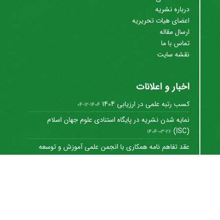
درباره نشریه
اعضای هیات تحریریه
ارسال مقاله
تماس با ما
نقشه سایت
اخبار و اعلانات
کسب رتبه علمی در ارزیابی 1404
1404-12-04
نمایه شدن نشریه در پایگاه استنادی علوم جهان اسلام
(ISC)
1404-03-26
عقد تفاهم نامه همکاری با انجمن علمی آموزش و توسعه
منابع ...
1402-12-01
Journal of University Management
©
2021 by
https://uok.ac.ir/en/
is licensed under
CC
BY-NC 4.0