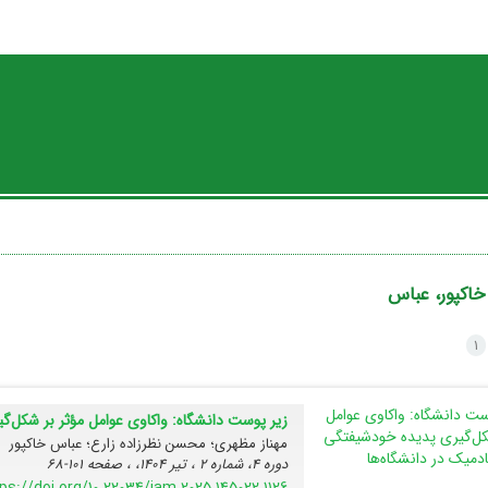
خاکپور، عباس
1
زیر پوست دانشگاه: واکاوی عوامل مؤثر بر شکل‌گ
مهناز مظهری؛ محسن نظرزاده زارع؛ عباس خاکپور
دوره 4، شماره 2 ، تیر 1404، ، صفحه
101-68
ps://doi.org/10.22034/jam.2025.145022.1126