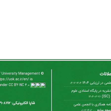
علانات
f University Management
©
tps://uok.ac.ir/en/
is
ی در ارزیابی 1404
1404-12-04
under
CC BY-NC 4.0
شریه در پایگاه استنادی علوم
I)
1404-03-26
شاپا الکترونیکی: 8712-3041
امه همکاری با انجمن علمی
عه منابع ...
1402-12-01