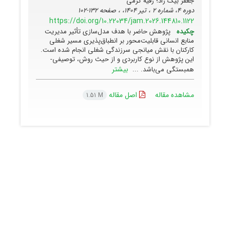
جعفر بیک زاد؛ رقیه کرمی
دوره 4، شماره 2 ، تیر 1404، ، صفحه
132-102
https://doi.org/10.22034/jam.2026.144810.1122
چکیده
پژوهش حاضر با هدف مدل‌سازی تأثیر مدیریت
منابع انسانی قابلیت‌محور بر انطباق‌پذیری مسیر شغلی
کارکنان با نقش میانجی سرزندگی شغلی انجام شده است.
این پژوهش از نوع کاربردی و از حیث روش، توصیفی-
بیشتر
همبستگی می‌باشد. ...
مشاهده مقاله
اصل مقاله
1.51 M