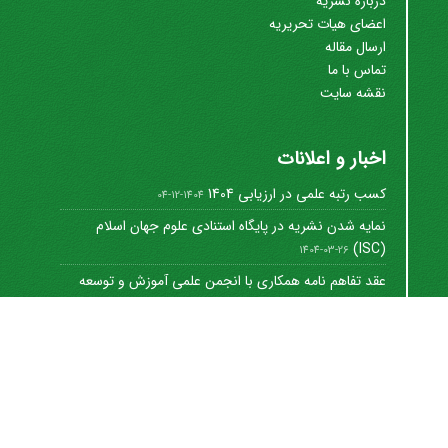
درباره نشریه
اعضای هیات تحریریه
ارسال مقاله
تماس با ما
نقشه سایت
اخبار و اعلانات
کسب رتبه علمی در ارزیابی 1404
1404-12-04
نمایه شدن نشریه در پایگاه استنادی علوم جهان اسلام
(ISC)
1404-03-26
عقد تفاهم نامه همکاری با انجمن علمی آموزش و توسعه
منابع ...
1402-12-01
Journal of University Management
©
2021 by
https://uok.ac.ir/en/
is licensed under
CC
BY-NC 4.0