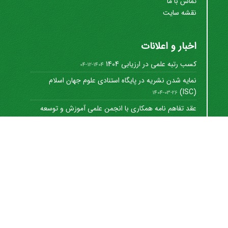
تماس با ما
نقشه سایت
اخبار و اعلانات
کسب رتبه علمی در ارزیابی 1404
1404-12-04
نمایه شدن نشریه در پایگاه استنادی علوم جهان اسلام
(ISC)
1404-03-26
عقد تفاهم نامه همکاری با انجمن علمی آموزش و توسعه
منابع ...
1402-12-01
Journal of University Management
©
2021 by
https://uok.ac.ir/en/
is licensed under
CC
BY-NC 4.0
شاپا الکترونیکی: 8712-3041