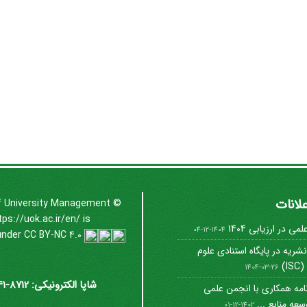
علانات
f University Management
©
tps://uok.ac.ir/en/
is
ی در ارزیابی 1404
1404-12-04
under
CC BY-NC 4.0
شریه در پایگاه استنادی علوم
I)
1404-03-26
شاپا الکترونیکی: 8712-3041
امه همکاری با انجمن علمی
عه منابع ...
1402-12-01