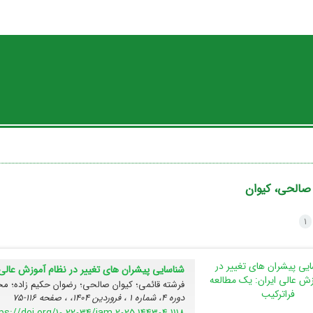
صالحی، کیوان
1
شناسایی پیشران های تغییر در نظام آموزش عالی 
فرشته قائمی؛ کیوان صالحی؛ رضوان حکیم زاده؛ مح
دوره 4، شماره 1 ، فروردین 1404، ، صفحه
116-75
ps://doi.org/10.22034/jam.2025.144304.1118