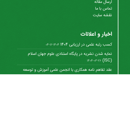
ارسال مقاله
تماس با ما
نقشه سایت
اخبار و اعلانات
کسب رتبه علمی در ارزیابی 1404
1404-12-04
نمایه شدن نشریه در پایگاه استنادی علوم جهان اسلام
(ISC)
1404-03-26
عقد تفاهم نامه همکاری با انجمن علمی آموزش و توسعه
منابع ...
1402-12-01
Journal of University Management
©
2021 by
https://uok.ac.ir/en/
is licensed under
CC
BY-NC 4.0
شاپا الکترونیکی: 8712-3041