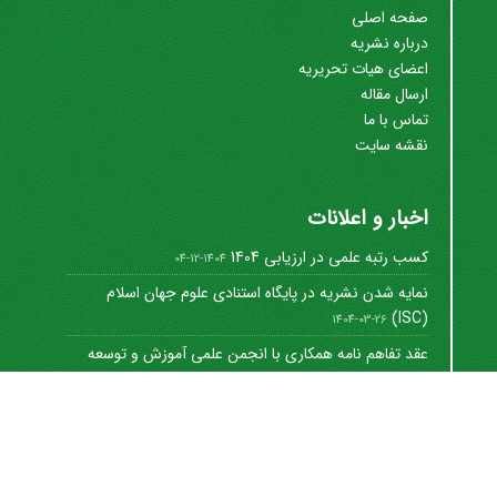
صفحه اصلی
درباره نشریه
اعضای هیات تحریریه
ارسال مقاله
تماس با ما
نقشه سایت
اخبار و اعلانات
کسب رتبه علمی در ارزیابی 1404
1404-12-04
نمایه شدن نشریه در پایگاه استنادی علوم جهان اسلام
(ISC)
1404-03-26
عقد تفاهم نامه همکاری با انجمن علمی آموزش و توسعه
منابع ...
1402-12-01
Journal of University Management
©
2021 by
https://uok.ac.ir/en/
is licensed under
CC