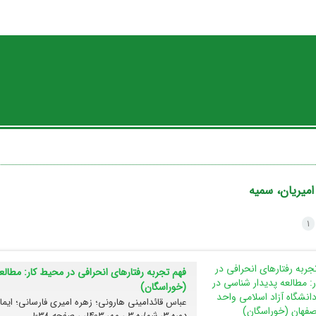
امیریان، سمیه
1
فهم تجربه رفتارهای انحرافی در محیط کار: مطالع
(خوراسگان)
عباس قائدامینی هارونی؛ زهره امیری فارسانی؛ ایما
دوره 3، شماره 3 ، مهر 1403، ، صفحه
38-1