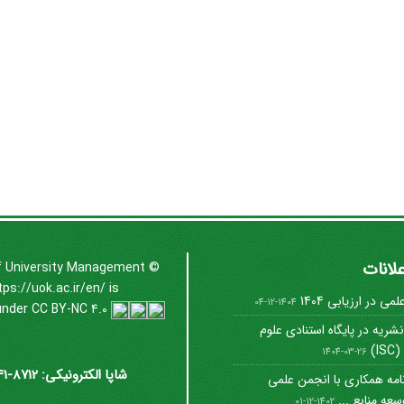
علانات
f University Management
©
tps://uok.ac.ir/en/
is
ی در ارزیابی 1404
1404-12-04
under
CC BY-NC 4.0
شریه در پایگاه استنادی علوم
I)
1404-03-26
شاپا الکترونیکی: 8712-3041
امه همکاری با انجمن علمی
عه منابع ...
1402-12-01