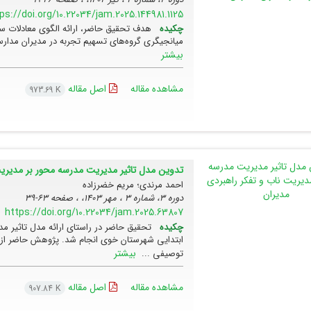
ps://doi.org/10.22034/jam.2025.144981.1125
چکیده
هدف تحقیق حاضر، ارائه الگوی معادلات س
میانجیگری گروه‌های تسهیم تجربه در مدیران مدارس
بیشتر
مشاهده مقاله
اصل مقاله
973.69 K
تدوین مدل تاثیر مدیریت مدرسه محور بر مدیریت
احمد مرندی؛ مریم خضرزاده
دوره 3، شماره 3 ، مهر 1403، ، صفحه
63-39
https://doi.org/10.22034/jam.2025.63807
چکیده
تحقیق حاضر در راستای ارائه مدل تاثیر 
ابتدایی شهرستان خوی انجام شد. پژوهش حاضر از 
بیشتر
توصیفی ...
مشاهده مقاله
اصل مقاله
907.84 K