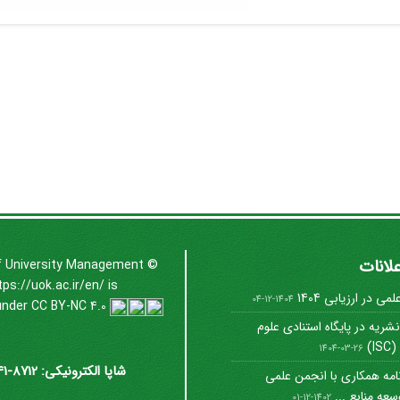
علانات
f University Management
©
tps://uok.ac.ir/en/
is
ی در ارزیابی 1404
1404-12-04
under
CC BY-NC 4.0
شریه در پایگاه استنادی علوم
I)
1404-03-26
شاپا الکترونیکی: 8712-3041
امه همکاری با انجمن علمی
عه منابع ...
1402-12-01