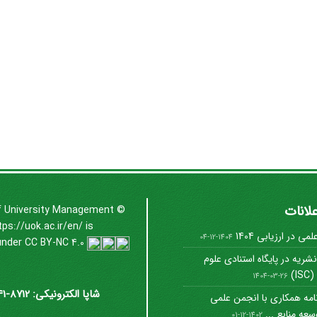
علانات
f University Management
©
tps://uok.ac.ir/en/
is
ی در ارزیابی 1404
1404-12-04
under
CC BY-NC 4.0
شریه در پایگاه استنادی علوم
I)
1404-03-26
شاپا الکترونیکی: 8712-3041
امه همکاری با انجمن علمی
عه منابع ...
1402-12-01