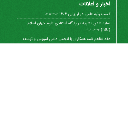
اخبار و اعلانات
کسب رتبه علمی در ارزیابی 1404
1404-12-04
نمایه شدن نشریه در پایگاه استنادی علوم جهان اسلام
(ISC)
1404-03-26
عقد تفاهم نامه همکاری با انجمن علمی آموزش و توسعه
منابع ...
1402-12-01
Journal of University Management
©
2021 by
https://uok.ac.ir/en/
is licensed under
CC
BY-NC 4.0
شاپا الکترونیکی: 8712-3041
اشتراک خبرنامه
برای دریافت اخبار و اطلاعیه های مهم نشریه در خبرنامه