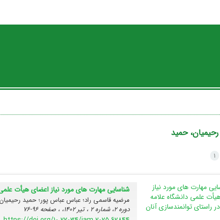
رحیمیان، حمید
1
شناسایی مهارت های مورد نیاز اعضای هیأت علمی د
مرضیه قاسمی راد؛ عباس عباس پور؛ حمید رحیمیا
دوره 2، شماره 2 ، تیر 1402، ، صفحه
96-76
https://doi.org/10.22034/jam.2025.62844