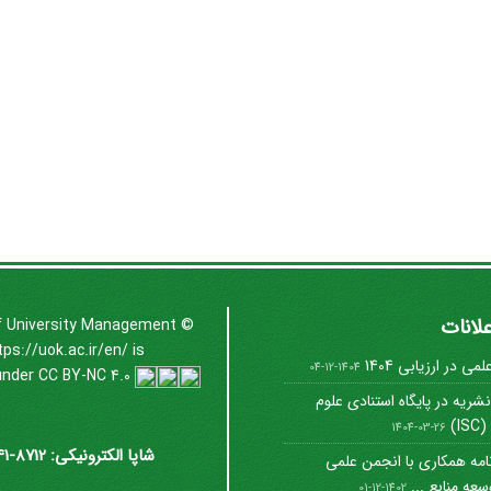
علانات
f University Management
©
tps://uok.ac.ir/en/
is
ی در ارزیابی 1404
1404-12-04
under
CC BY-NC 4.0
شریه در پایگاه استنادی علوم
I)
1404-03-26
شاپا الکترونیکی: 8712-3041
امه همکاری با انجمن علمی
عه منابع ...
1402-12-01