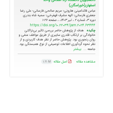
اصفهان(خوراسگان)
عباس قائدامینی هارونی؛ مریم صالحی فارسانی؛ علی رضا
جعفری فارسانی؛ الهه مشرف قهفرخی؛ سمیه شاه بندری
دوره 3، شماره 2 ، تیر 1403، ، صفحه
27-1
https://doi.org/10.22034/jam.2024.63444
چکیده
هدف از پژوهش حاضر بررسی تاثیر بی‌نزاکتی
خانوادگی بر ارتکاب قلدری سایبری از طریق عواطف منفی و
روان رنجوری بود. پژوهش حاضر از نظر هدف کاربردی و از
نظر نحوه گردآوری اطلاعات توصیفی از نوع همبستگی بود.
بیشتر
جامعه ...
مشاهده مقاله
اصل مقاله
1.21 M