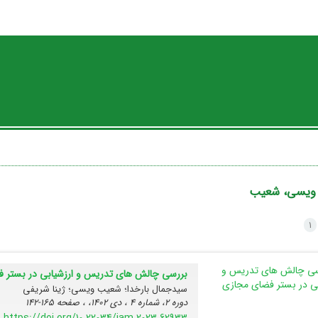
ویسی، شعیب
1
بررسی چالش های تدریس و ارزشیابی در بستر 
سیدجمال بارخدا؛ شعیب ویسی؛ ژینا شریفی
دوره 2، شماره 4 ، دی 1402، ، صفحه
165-142
https://doi.org/10.22034/jam.2023.62933