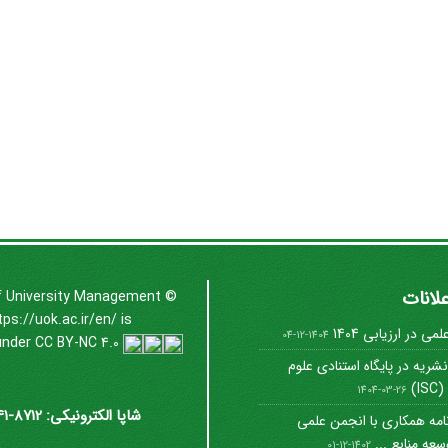
علانات
f University Management
©
tps://uok.ac.ir/en/
is
ی در ارزیابی 1404
1404-12-04
under
CC BY-NC 4.0
شریه در پایگاه استنادی علوم
I)
1404-03-26
شاپا الکترونیکی: 8712-3041
امه همکاری با انجمن علمی
عه منابع ...
1402-12-01