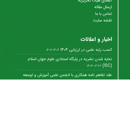
اعضای هیات تحریریه
ارسال مقاله
تماس با ما
نقشه سایت
اخبار و اعلانات
کسب رتبه علمی در ارزیابی 1404
1404-12-04
نمایه شدن نشریه در پایگاه استنادی علوم جهان اسلام
(ISC)
1404-03-26
عقد تفاهم نامه همکاری با انجمن علمی آموزش و توسعه
منابع ...
1402-12-01
Journal of University Management
©
2021 by
https://uok.ac.ir/en/
is licensed under
CC
BY-NC 4.0