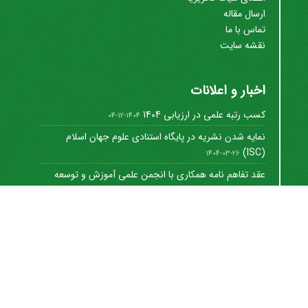
ارسال مقاله
تماس با ما
نقشه سایت
اخبار و اعلانات
کسب رتبه علمی در ارزیابی 1404
1404-12-04
نمایه شدن نشریه در پایگاه استنادی علوم جهان اسلام
(ISC)
1404-03-26
عقد تفاهم نامه همکاری با انجمن علمی آموزش و توسعه
منابع ...
1402-12-01
Journal of University Management
©
2021 by
https://uok.ac.ir/en/
is licensed under
CC
BY-NC 4.0