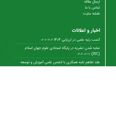
ارسال مقاله
تماس با ما
نقشه سایت
اخبار و اعلانات
کسب رتبه علمی در ارزیابی 1404
1404-12-04
نمایه شدن نشریه در پایگاه استنادی علوم جهان اسلام
(ISC)
1404-03-26
عقد تفاهم نامه همکاری با انجمن علمی آموزش و توسعه
منابع ...
1402-12-01
Journal of University Management
©
2021 by
https://uok.ac.ir/en/
is licensed under
CC
BY-NC 4.0
شاپا الکترونیکی: 8712-3041