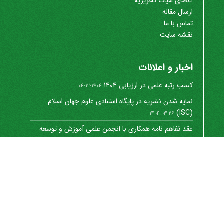
اعضای هیات تحریریه
ارسال مقاله
تماس با ما
نقشه سایت
اخبار و اعلانات
کسب رتبه علمی در ارزیابی 1404
1404-12-04
نمایه شدن نشریه در پایگاه استنادی علوم جهان اسلام
(ISC)
1404-03-26
عقد تفاهم نامه همکاری با انجمن علمی آموزش و توسعه
منابع ...
1402-12-01
Journal of University Management
©
2021 by
https://uok.ac.ir/en/
is licensed under
CC
BY-NC 4.0