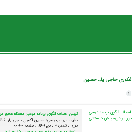
فکوری حاجی یار، حسین
1
تبیین اهداف الگوی برنامه درسی مسئله محور د
حلیمه میرعرب رضی؛ حسین فکوری حاجی یار؛ کاظم 
دوره 1، شماره 3 ، دی 1401، ، صفحه
100-80
https://doi.org/10.22034/jam.2022.62511