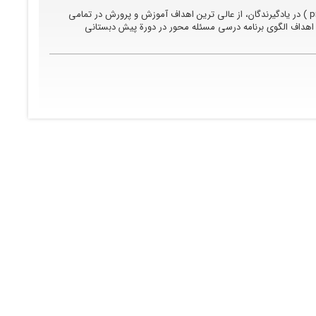
ایجاد توانایی حل مسئله(problem solving ) در یادگیرندگان، از عالی ترین اهداف آموزش و پرورش در تمامی
اف الگوی برنامه درسی مسئله محور در دورة پیش دبستانی