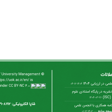
علانات
f University Management
©
tps://uok.ac.ir/en/
is
ی در ارزیابی 1404
1404-12-04
under
CC BY-NC 4.0
شریه در پایگاه استنادی علوم
I)
1404-03-26
شاپا الکترونیکی: 8712-3041
امه همکاری با انجمن علمی
عه منابع ...
1402-12-01