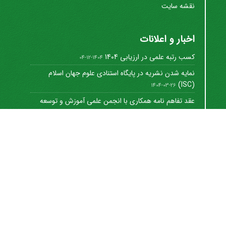
نقشه سایت
اخبار و اعلانات
کسب رتبه علمی در ارزیابی 1404
1404-12-04
نمایه شدن نشریه در پایگاه استنادی علوم جهان اسلام
(ISC)
1404-03-26
عقد تفاهم نامه همکاری با انجمن علمی آموزش و توسعه
منابع ...
1402-12-01
Journal of University Management
©
2021 by
https://uok.ac.ir/en/
is licensed under
CC
BY-NC 4.0
شاپا الکترونیکی: 8712-3041