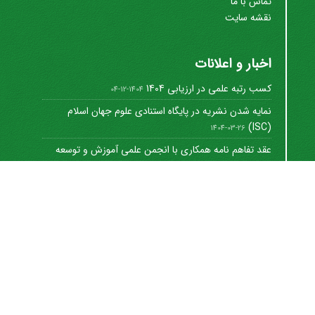
تماس با ما
نقشه سایت
اخبار و اعلانات
کسب رتبه علمی در ارزیابی 1404
1404-12-04
نمایه شدن نشریه در پایگاه استنادی علوم جهان اسلام
(ISC)
1404-03-26
عقد تفاهم نامه همکاری با انجمن علمی آموزش و توسعه
منابع ...
1402-12-01
Journal of University Management
©
2021 by
https://uok.ac.ir/en/
is licensed under
CC
BY-NC 4.0
شاپا الکترونیکی: 8712-3041