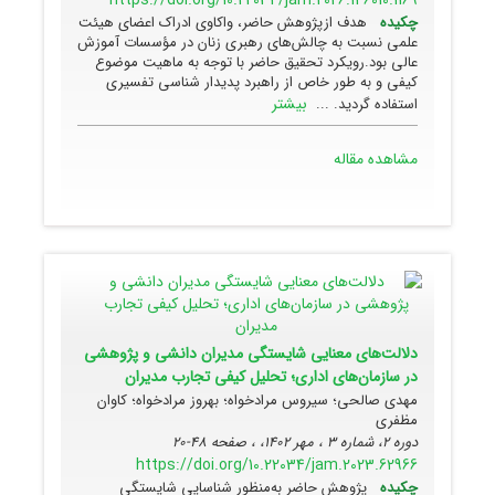
https://doi.org/10.22034/jam.2026.146010.1169
چکیده
هدف ازپژوهش حاضر، واکاوی ادراک اعضای هیئت
علمی نسبت به چالش‌های رهبری زنان در مؤسسات آموزش
عالی بود.رویکرد تحقیق حاضر با توجه به ماهیت موضوع
کیفی و به طور خاص از راهبرد پدیدار شناسی تفسیری
بیشتر
استفاده گردید. ...
مشاهده مقاله
دلالت‌های معنایی شایستگی مدیران دانشی و پژوهشی
در سازمان‌های اداری؛ تحلیل کیفی تجارب مدیران
مهدی صالحی؛ سیروس مرادخواه؛ بهروز مرادخواه؛ کاوان
مظفری
دوره 2، شماره 3 ، مهر 1402، ، صفحه
48-20
https://doi.org/10.22034/jam.2023.62966
چکیده
پژوهش حاضر به‌منظور شناسایی شایستگی