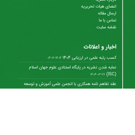
اعضای هیات تحریریه
ارسال مقاله
تماس با ما
نقشه سایت
اخبار و اعلانات
کسب رتبه علمی در ارزیابی 1404
1404-12-04
نمایه شدن نشریه در پایگاه استنادی علوم جهان اسلام
(ISC)
1404-03-26
عقد تفاهم نامه همکاری با انجمن علمی آموزش و توسعه
منابع ...
1402-12-01
Journal of University Management
©
2021 by
https://uok.ac.ir/en/
is licensed under
CC
BY-NC 4.0