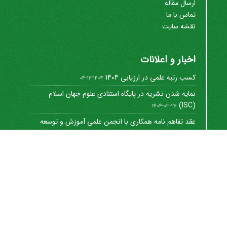
ارسال مقاله
تماس با ما
نقشه سایت
اخبار و اعلانات
کسب رتبه علمی در ارزیابی 1404
1404-12-04
نمایه شدن نشریه در پایگاه استنادی علوم جهان اسلام
(ISC)
1404-03-26
عقد تفاهم نامه همکاری با انجمن علمی آموزش و توسعه
منابع ...
1402-12-01
Journal of University Management
©
2021 by
https://uok.ac.ir/en/
is licensed under
CC
BY-NC 4.0
شاپا الکترونیکی: 8712-3041