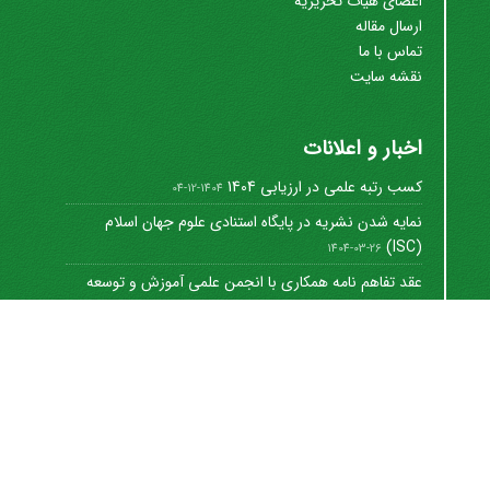
اعضای هیات تحریریه
ارسال مقاله
تماس با ما
نقشه سایت
اخبار و اعلانات
کسب رتبه علمی در ارزیابی 1404
1404-12-04
نمایه شدن نشریه در پایگاه استنادی علوم جهان اسلام
(ISC)
1404-03-26
عقد تفاهم نامه همکاری با انجمن علمی آموزش و توسعه
منابع ...
1402-12-01
Journal of University Management
©
2021 by
https://uok.ac.ir/en/
is licensed under
CC
BY-NC 4.0