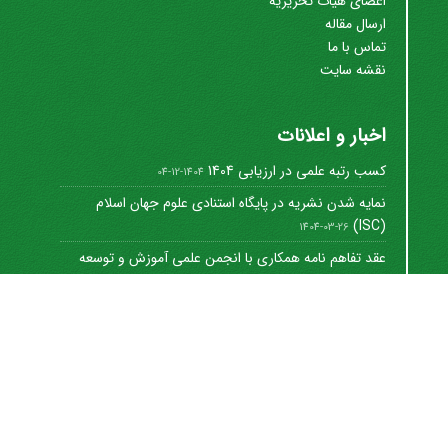
اعضای هیات تحریریه
ارسال مقاله
تماس با ما
نقشه سایت
اخبار و اعلانات
کسب رتبه علمی در ارزیابی 1404
1404-12-04
نمایه شدن نشریه در پایگاه استنادی علوم جهان اسلام
(ISC)
1404-03-26
عقد تفاهم نامه همکاری با انجمن علمی آموزش و توسعه
منابع ...
1402-12-01
Journal of University Management
©
2021 by
https://uok.ac.ir/en/
is licensed under
CC
BY-NC 4.0