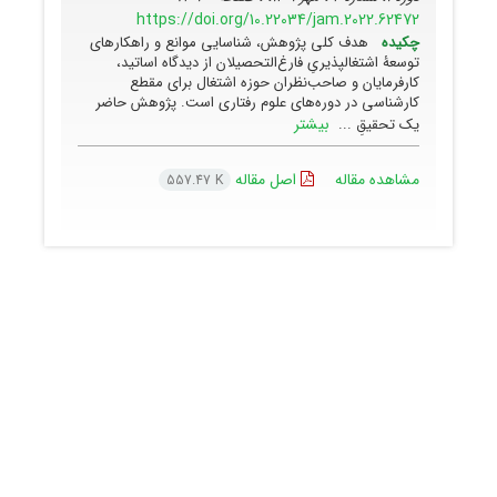
https://doi.org/10.22034/jam.2022.62472
چکیده
هدف کلی پژوهش، شناسایی موانع و راهکارهای
توسعۀ اشتغالپذیریِ فارغ‌التحصیلان از دیدگاه اساتید،
کارفرمایان و صاحب‌نظران حوزه اشتغال برای مقطع
کارشناسی در دوره‌های علوم رفتاری است. پژوهش حاضر
بیشتر
یک تحقیقِ‌ ...
مشاهده مقاله
اصل مقاله
557.47 K