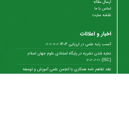
ارسال مقاله
تماس با ما
نقشه سایت
اخبار و اعلانات
کسب رتبه علمی در ارزیابی 1404
1404-12-04
نمایه شدن نشریه در پایگاه استنادی علوم جهان اسلام
(ISC)
1404-03-26
عقد تفاهم نامه همکاری با انجمن علمی آموزش و توسعه
منابع ...
1402-12-01
Journal of University Management
©
2021 by
https://uok.ac.ir/en/
is licensed under
CC
BY-NC 4.0
شاپا الکترونیکی: 8712-3041