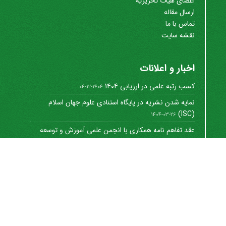
اعضای هیات تحریریه
ارسال مقاله
تماس با ما
نقشه سایت
اخبار و اعلانات
کسب رتبه علمی در ارزیابی 1404
1404-12-04
نمایه شدن نشریه در پایگاه استنادی علوم جهان اسلام
(ISC)
1404-03-26
عقد تفاهم نامه همکاری با انجمن علمی آموزش و توسعه
منابع ...
1402-12-01
Journal of University Management
©
2021 by
https://uok.ac.ir/en/
is licensed under
CC
BY-NC 4.0