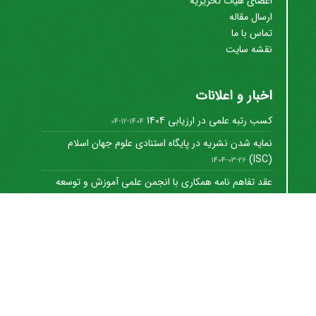
اعضای هیات تحریریه
ارسال مقاله
تماس با ما
نقشه سایت
اخبار و اعلانات
کسب رتبه علمی در ارزیابی 1404
1404-12-04
نمایه شدن نشریه در پایگاه استنادی علوم جهان اسلام
(ISC)
1404-03-26
عقد تفاهم نامه همکاری با انجمن علمی آموزش و توسعه
منابع ...
1402-12-01
Journal of University Management
©
2021 by
https://uok.ac.ir/en/
is licensed under
CC
BY-NC 4.0