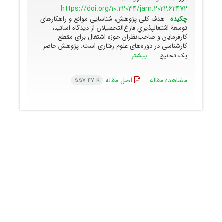
https://doi.org/10.22034/jam.2022.62472
چکیده
هدف کلی پژوهش، شناسایی موانع و راهکارهای
توسعۀ اشتغالپذیریِ فارغ‌التحصیلان از دیدگاه اساتید،
کارفرمایان و صاحب‌نظران حوزه اشتغال برای مقطع
کارشناسی در دوره‌های علوم رفتاری است. پژوهش حاضر
بیشتر
یک تحقیقِ‌ ...
مشاهده مقاله
اصل مقاله
557.47 K