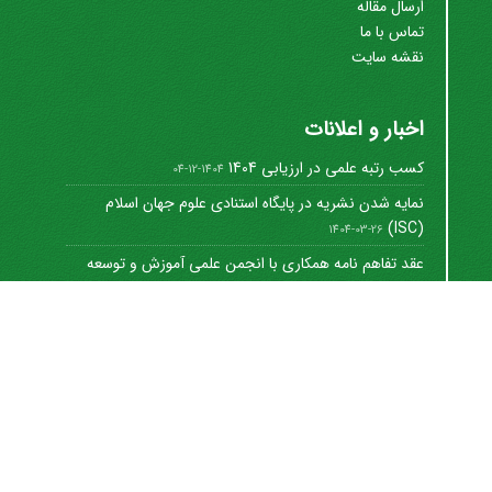
ارسال مقاله
تماس با ما
نقشه سایت
اخبار و اعلانات
کسب رتبه علمی در ارزیابی 1404
1404-12-04
نمایه شدن نشریه در پایگاه استنادی علوم جهان اسلام
(ISC)
1404-03-26
عقد تفاهم نامه همکاری با انجمن علمی آموزش و توسعه
منابع ...
1402-12-01
Journal of University Management
©
2021 by
https://uok.ac.ir/en/
is licensed under
CC
BY-NC 4.0
شاپا الکترونیکی: 8712-3041