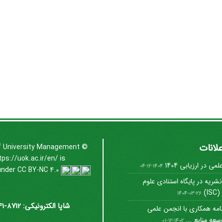
علانات
f University Management
©
tps://uok.ac.ir/en/
is
ی در ارزیابی 1404
1404-12-04
under
CC BY-NC 4.0
شریه در پایگاه استنادی علوم
I)
1404-03-26
شاپا الکترونیکی: 8712-3041
امه همکاری با انجمن علمی
عه منابع ...
1402-12-01