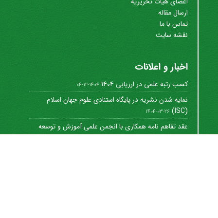
اعضای هیات تحریریه
ارسال مقاله
تماس با ما
نقشه سایت
اخبار و اعلانات
کسب رتبه علمی در ارزیابی 1404
1404-12-04
نمایه شدن نشریه در پایگاه استنادی علوم جهان اسلام
(ISC)
1404-03-26
عقد تفاهم نامه همکاری با انجمن علمی آموزش و توسعه
منابع ...
1402-12-01
Journal of University Management
©
2021 by
https://uok.ac.ir/en/
is licensed under
CC
BY-NC 4.0