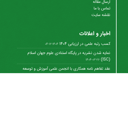
ارسال مقاله
تماس با ما
نقشه سایت
اخبار و اعلانات
کسب رتبه علمی در ارزیابی 1404
1404-12-04
نمایه شدن نشریه در پایگاه استنادی علوم جهان اسلام
(ISC)
1404-03-26
عقد تفاهم نامه همکاری با انجمن علمی آموزش و توسعه
منابع ...
1402-12-01
Journal of University Management
©
2021 by
https://uok.ac.ir/en/
is licensed under
CC
BY-NC 4.0
شاپا الکترونیکی: 8712-3041