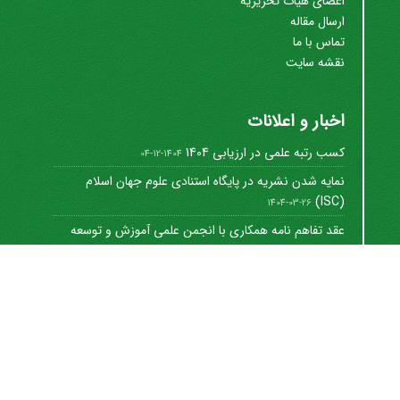
اعضای هیات تحریریه
ارسال مقاله
تماس با ما
نقشه سایت
اخبار و اعلانات
کسب رتبه علمی در ارزیابی 1404
1404-12-04
نمایه شدن نشریه در پایگاه استنادی علوم جهان اسلام
(ISC)
1404-03-26
عقد تفاهم نامه همکاری با انجمن علمی آموزش و توسعه
منابع ...
1402-12-01
Journal of University Management
©
2021 by
https://uok.ac.ir/en/
is licensed under
CC
BY-NC 4.0