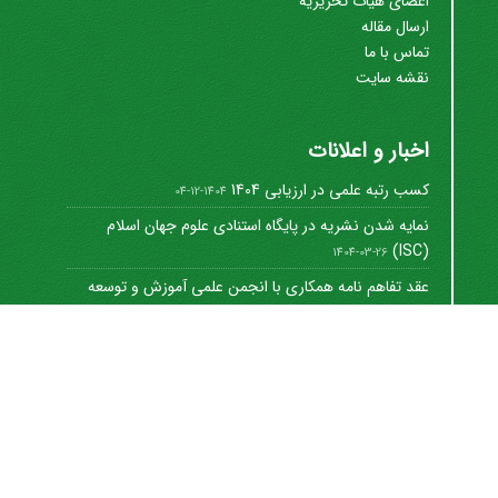
اعضای هیات تحریریه
ارسال مقاله
تماس با ما
نقشه سایت
اخبار و اعلانات
کسب رتبه علمی در ارزیابی 1404
1404-12-04
نمایه شدن نشریه در پایگاه استنادی علوم جهان اسلام
(ISC)
1404-03-26
عقد تفاهم نامه همکاری با انجمن علمی آموزش و توسعه
منابع ...
1402-12-01
Journal of University Management
©
2021 by
https://uok.ac.ir/en/
is licensed under
CC
BY-NC 4.0