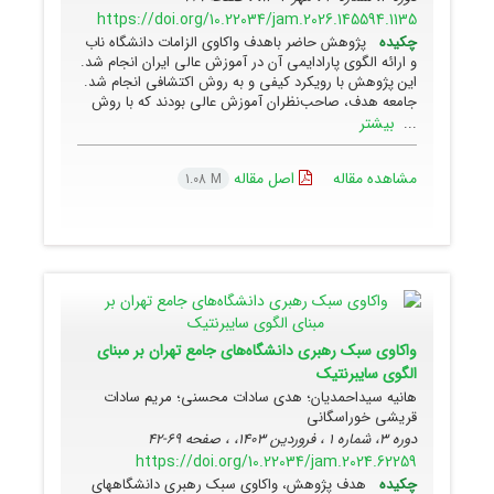
https://doi.org/10.22034/jam.2026.145594.1135
چکیده
پژوهش حاضر باهدف واکاوی الزامات دانشگاه ناب
و ارائه الگوی پارادایمی آن در آموزش عالی ایران انجام شد.
این پژوهش با رویکرد کیفی و به روش اکتشافی انجام شد.
جامعه هدف، صاحب‌نظران آموزش عالی بودند که با روش
بیشتر
...
مشاهده مقاله
اصل مقاله
1.08 M
واکاوی سبک رهبری دانشگاه‌های جامع تهران بر مبنای
الگوی سایبرنتیک
هانیه سیداحمدیان؛ هدی سادات محسنی؛ مریم سادات
قریشی خوراسگانی
دوره 3، شماره 1 ، فروردین 1403، ، صفحه
69-42
https://doi.org/10.22034/jam.2024.62259
چکیده
هدف پژوهش، واکاوی سبک رهبری دانشگاههای