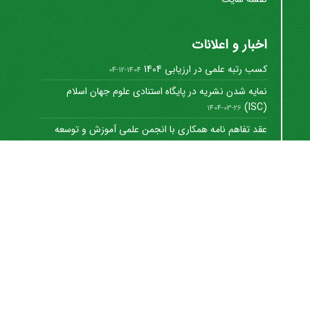
اخبار و اعلانات
کسب رتبه علمی در ارزیابی 1404
1404-12-04
نمایه شدن نشریه در پایگاه استنادی علوم جهان اسلام
(ISC)
1404-03-26
عقد تفاهم نامه همکاری با انجمن علمی آموزش و توسعه
منابع ...
1402-12-01
Journal of University Management
©
2021 by
https://uok.ac.ir/en/
is licensed under
CC
BY-NC 4.0
شاپا الکترونیکی: 8712-3041