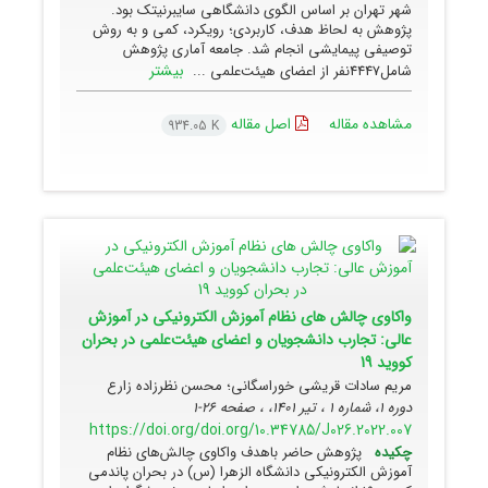
شهر تهران بر اساس الگوی دانشگاهی سایبرنیتک بود.
پژوهش به لحاظ هدف، کاربردی؛ رویکرد، کمی و به روش
توصیفی پیمایشی انجام شد. جامعه آماری پژوهش
بیشتر
شامل4447نفر از اعضای هیئت‌علمی ...
مشاهده مقاله
اصل مقاله
934.05 K
واکاوی چالش های نظام آموزش الکترونیکی در آموزش
عالی: تجارب دانشجویان و اعضای هیئت‌علمی در بحران
کووید 19
مریم سادات قریشی خوراسگانی؛ محسن نظرزاده زارع
دوره 1، شماره 1 ، تیر 1401، ، صفحه
26-1
https://doi.org/doi.org/10.34785/J026.2022.007
چکیده
پژوهش حاضر باهدف واکاوی چالش‌های نظام
آموزش الکترونیکی دانشگاه الزهرا (س) در بحران پاندمی