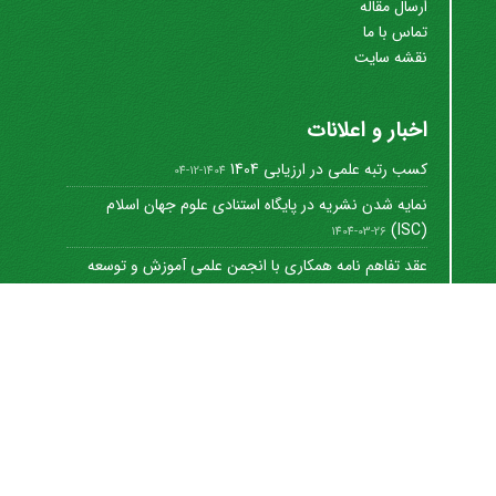
ارسال مقاله
تماس با ما
نقشه سایت
اخبار و اعلانات
کسب رتبه علمی در ارزیابی 1404
1404-12-04
نمایه شدن نشریه در پایگاه استنادی علوم جهان اسلام
(ISC)
1404-03-26
عقد تفاهم نامه همکاری با انجمن علمی آموزش و توسعه
منابع ...
1402-12-01
Journal of University Management
©
2021 by
https://uok.ac.ir/en/
is licensed under
CC
BY-NC 4.0
شاپا الکترونیکی: 8712-3041